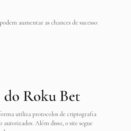
 podem aumentar as chances de sucesso:
s do Roku Bet
rma utiliza protocolos de criptografia
 autorizados. Além disso, o site segue