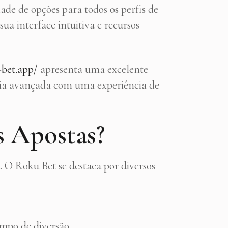
e de opções para todos os perfis de
ua interface intuitiva e recursos
-bet.app/
apresenta uma excelente
gia avançada com uma experiência de
s Apostas?
. O Roku Bet se destaca por diversos
mpo de diversão.