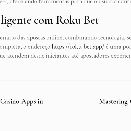
el, oferecendo ferramentas para que o usuário contr
eligente com Roku Bet
nário das apostas online, combinando tecnologia, se
completa, o endereço
https://roku-bet.app/
é uma por
e atendem desde iniciantes até apostadores experien
 Casino Apps in
Mastering 