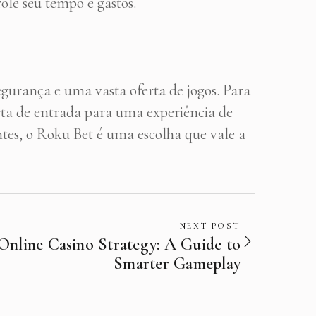
ole seu tempo e gastos.
gurança e uma vasta oferta de jogos. Para
ta de entrada para uma experiência de
tes, o Roku Bet é uma escolha que vale a
NEXT POST
Online Casino Strategy: A Guide to
Smarter Gameplay