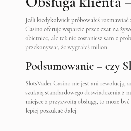
Obsługa klienta 
Jeśli kiedykolwiek próbowałeś rozmawiać 
Casino oferuje wsparcie przez czat na żyw
obietnice, ale też nie zostaniesz sam z p
przekonywał, że wygrałeś milion.
Podsumowanie – czy Slo
SlotsVader Casino nie jest ani rewolucją, 
szukają standardowego doświadczenia z nut
miejsce z przyzwoitą obsługą, to może być
lepiej poszukać dalej.