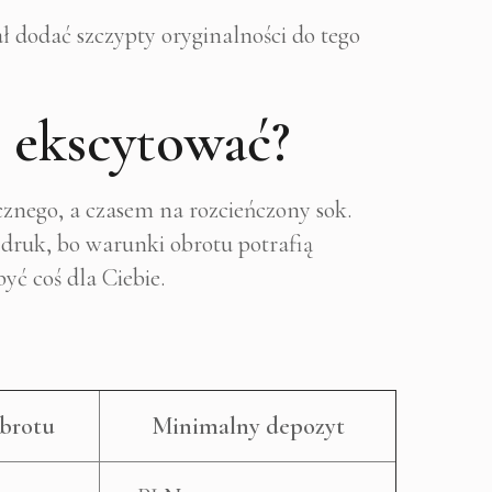
ł dodać szczypty oryginalności do tego
i ekscytować?
cznego, a czasem na rozcieńczony sok.
 druk, bo warunki obrotu potrafią
yć coś dla Ciebie.
brotu
Minimalny depozyt