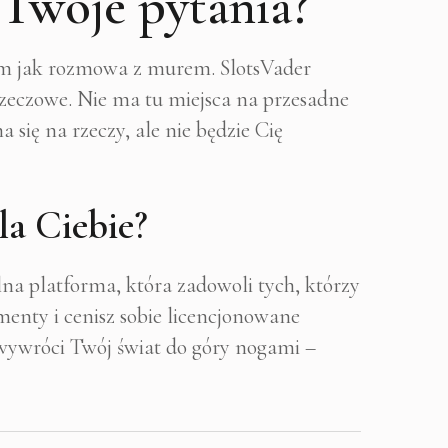
 Twoje pytania?
asem jak rozmowa z murem. SlotsVader
 rzeczowe. Nie ma tu miejsca na przesadne
się na rzeczy, ale nie będzie Cię
la Ciebie?
alna platforma, która zadowoli tych, którzy
menty i cenisz sobie licencjonowane
o wywróci Twój świat do góry nogami –