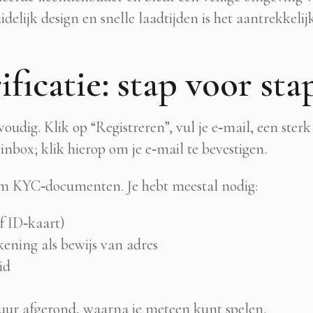
delijk design en snelle laadtijden is het aantrekkeli
ificatie: stap voor sta
udig. Klik op “Registreren”, vul je e‑mail, een ster
e inbox; klik hierop om je e‑mail te bevestigen.
 om KYC‑documenten. Je hebt meestal nodig:
of ID‑kaart)
kening als bewijs van adres
id
 uur afgerond, waarna je meteen kunt spelen.