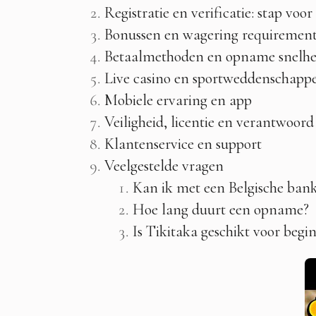
Registratie en verificatie: stap voor
Bonussen en wagering requirement
Betaalmethoden en opname snelhe
Live casino en sportweddenschapp
Mobiele ervaring en app
Veiligheid, licentie en verantwoord
Klantenservice en support
Veelgestelde vragen
Kan ik met een Belgische bank
Hoe lang duurt een opname?
Is Tikitaka geschikt voor begi