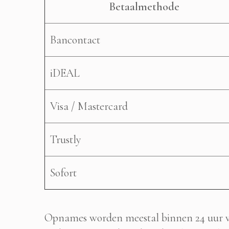
Betaalmethode
Bancontact
iDEAL
Visa / Mastercard
Trustly
Sofort
Opnames worden meestal binnen 24 uur verw