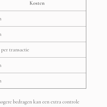
Kosten
n
n
% per transactie
n
n
 hogere bedragen kan een extra controle